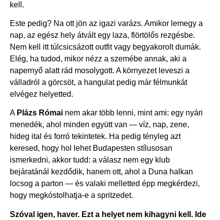
kell.
Este pedig? Na ott jön az igazi varázs. Amikor lemegy a
nap, az egész hely átvált egy laza, flörtölős rezgésbe.
Nem kell itt túlcsicsázott outfit vagy begyakorolt dumák.
Elég, ha tudod, mikor nézz a szemébe annak, aki a
napernyő alatt rád mosolygott. A környezet leveszi a
válladról a görcsöt, a hangulat pedig már félmunkát
elvégez helyetted.
A
Plázs Római
nem akar több lenni, mint ami: egy nyári
menedék, ahol minden együtt van — víz, nap, zene,
hideg ital és forró tekintetek. Ha pedig tényleg azt
keresed, hogy hol lehet Budapesten stílusosan
ismerkedni, akkor tudd: a válasz nem egy klub
bejáratánál kezdődik, hanem ott, ahol a Duna halkan
locsog a parton — és valaki melletted épp megkérdezi,
hogy megkóstolhatja-e a spritzedet.
Szóval igen, haver. Ezt a helyet nem kihagyni kell. Ide