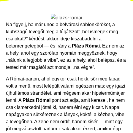
Na figyelj, ha már unod a belvárosi sablonköröket, a
klubszagú levegőt meg a túljátszott „hol ismerjek meg
csajokat?” kérdést, akkor ideje kiszabadulni a
betonrengetegből — és irány a
Plázs Római
. Ez nem az
a hely, ahol egy szórólap nyomán meggyőznek, hogy
„nálunk a legjobb a vibe”, ez az a hely, ahol belépsz, és a
tested már magától azt mondja: „na végre”.
A Római-parton, ahol egykor csak hekk, sör meg fapad
volt a menü, most felépült valami egészen más: egy igazi
újhullámos strandélet, ami mégsem akar hipsterműmájer
lenni. A
Plázs Római
pont azt adja, amit keresel, ha nem
csak ismerkedni jöttél ki, hanem élni egy kicsit. Nappal
napágyakon sütkéreznek a lányok, koktél a kézben, vibe
a levegőben. A zene nem ordít, hanem kísér — mint egy
jól megválasztott parfüm: csak akkor érzed, amikor épp