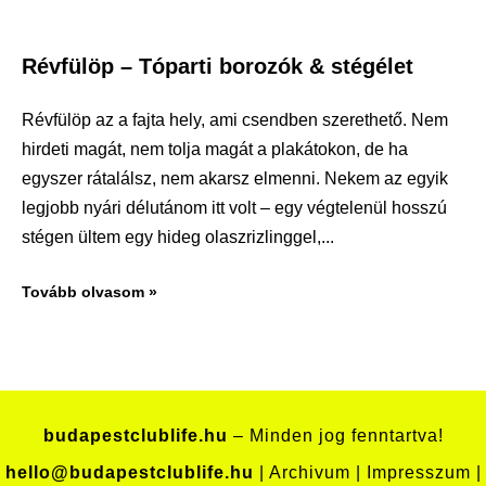
Révfülöp – Tóparti borozók & stégélet
Révfülöp az a fajta hely, ami csendben szerethető. Nem
hirdeti magát, nem tolja magát a plakátokon, de ha
egyszer rátalálsz, nem akarsz elmenni. Nekem az egyik
legjobb nyári délutánom itt volt – egy végtelenül hosszú
stégen ültem egy hideg olaszrizlinggel,
Tovább olvasom »
budapestclublife.hu
– Minden jog fenntartva!
hello@budapestclublife.hu
|
Archivum
|
Impresszum
|