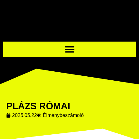
PLÁZS RÓMAI
2025.05.22
Élménybeszámoló